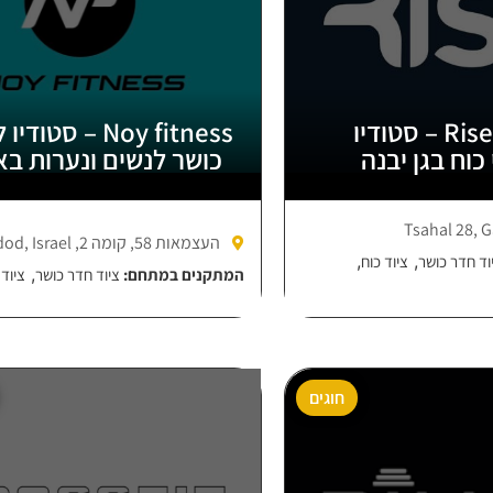
Rise Studio – סטודיו
Noy fitness – סטו
כוח בגן יבנה
כושר לנשים ונערות ב
Tsahal 28, G
העצמאות 58, קומה 2, Ashdod, Israel
,
,
וד חדר כושר
ציוד כוח
,
המתקנים במתחם:
ציוד חדר כושר
ציוד 
חוגים