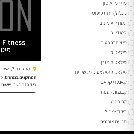
מתחמי אימון
נינג'ה/קירות טיפוס
סטודיו אימונים
סטודיו'ס
פיזיותרפסטים
פיטנ
פילאטיס
פילאטיס מזרן
מפקורה 2, אשדוד
פילאטיס/פילאטיס מכשירים
המתקנים במתחם:
טר
קאנטרי קלאב
,
ציוד חדר כושר
שיעורי 
קבוצות קטנות
קרוספיט
ריקוד/מחול
תנועה אורגנית