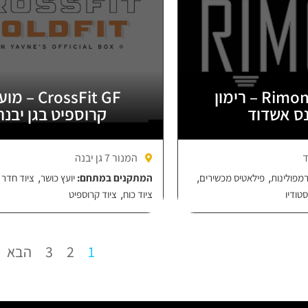
Rimon Fitness – רימון
CrossFit GF – 
ס אשדוד
קרוספיט בגן יבנה
המנור 7 גן יבנה
,
,
,
מפולינות
פילאטיס מכשירים
המתקנים במתחם:
יועץ כושר
ציוד חדר 
,
סטודיו
ציוד כוח
ציוד קרוספיט
1
2
3
הבא