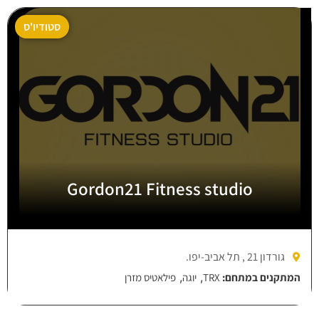
סטודיו'ס
Gordon21 Fitness studio
גורדון 21 , תל אביב-יפו.
,
,
המתקנים במתחם:
TRX
יוגה
פילאטיס מזרן