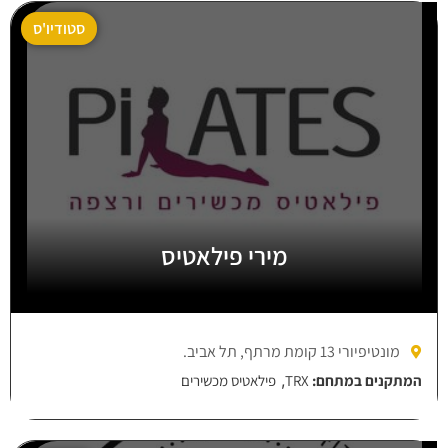
סטודיו'ס
מירי פילאטיס
מונטיפיורי 13 קומת מרתף, תל אביב.
,
המתקנים במתחם:
TRX
פילאטיס מכשירים