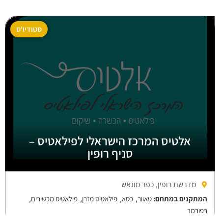
סטודיו'ס
אלטיס המרכז הישראלי לפילאטיס –
סניף רופין
מדרשת רופין, כפר מונאש
,
,
,
,
המתקנים במתחם:
טאוור
כסא
פילאטיס מזרן
פילאטיס מכשירים
רפורמר