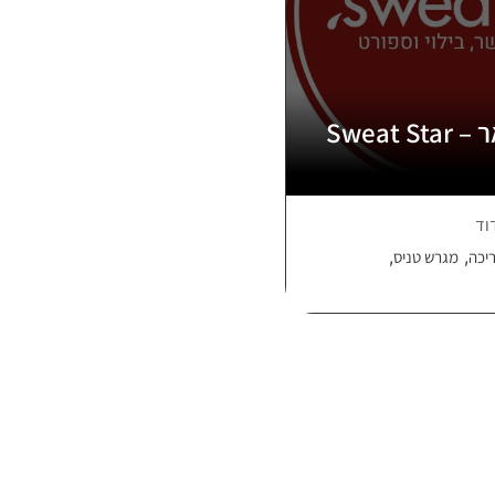
Sweat 
וד
,
,
יכה
מגרש טניס