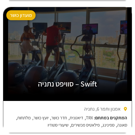
מועדון כושר
Swift – סוויפט נתניה
אמנון ותמר 6, נתניה
,
,
,
,
,
המתקנים במתחם:
TRX
דיאטנית
חדר כושר
יועץ כושר
מלתחות
,
,
,
סאונה
ספינינג
פילאטיס מכשירים
שיעורי סטודיו