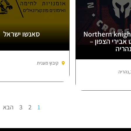
Northern knigh
סאנשו ישראל
 אבירי הצפון –
הריה
קיבוץ מענית
1
2
3
הבא