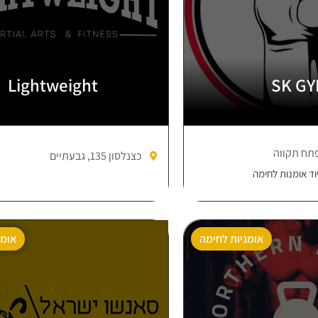
Lightweight
SK G
כצנלסון 135, גבעתיים
וד אומנות לחימה
אומניות לחימה
אומנ