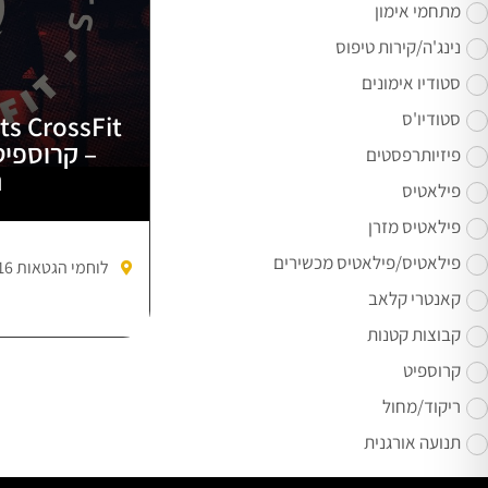
מתחמי אימון
נינג'ה/קירות טיפוס
סטודיו אימונים
סטודיו'ס
ts CrossFit
– קרוספיט
פיזיותרפסטים
נ
פילאטיס
פילאטיס מזרן
פילאטיס/פילאטיס מכשירים
לוחמי הגטאות 16,נהריה
קאנטרי קלאב
קבוצות קטנות
קרוספיט
ריקוד/מחול
תנועה אורגנית