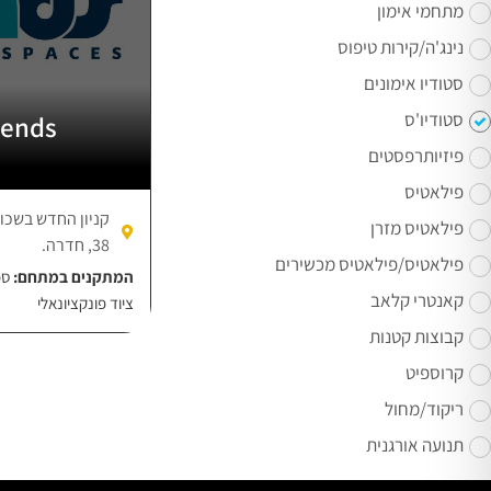
מתחמי אימון
נינג'ה/קירות טיפוס
סטודיו אימונים
סטודיו'ס
Friends – 
פיזיותרפסטים
פילאטיס
פילאטיס מזרן
38, חדרה.
פילאטיס/פילאטיס מכשירים
המתקנים במתחם:
ספ
קאנטרי קלאב
ציוד פונקציונאלי
קבוצות קטנות
קרוספיט
ריקוד/מחול
תנועה אורגנית