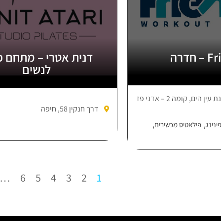
חדרה
דנית אטרי – מתחם כ
לנשים
קניון החדש בשכונת עין הים, קומה 2 – אדני פז
דרך חנקין 58, חיפה
,
,
ינינג
פילאטיס מכשירים
…
6
5
4
3
2
1