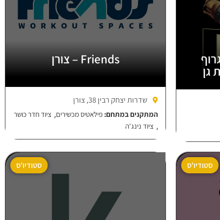
אגרוף
Friends – צורן
 גן
שדרות יצחק רבין 38, צורן
,
המתקנים במתחם:
פילאטיס מכשירים
ציוד חדר כושר
,
ציוד נינג'ה
סטודיו'ס
סטודיו'ס