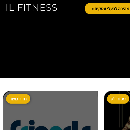
IL
FITNESS
הירה לבעלי עסקים »
סטודיו'ס
חדר כושר