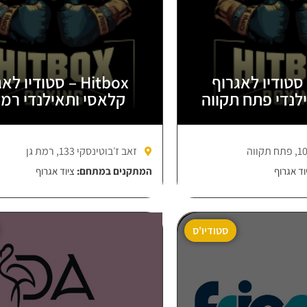
Hit – סטודיו לאגרוף
Hitbox – סטודיו ל
לנדי פתח תקווה
קלאסי ותאילנדי רמת
זאב ז׳בוטינסקי 133, רמת גן
וד אגרוף
המתקנים במתחם:
ציוד אגרוף
סטודיו'ס