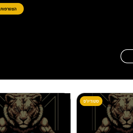
הצטרפות מ
סטודיו'ס