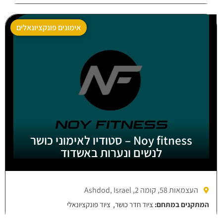
אימונים פונקציונאלים
Noy fitness – סטודיו לאימוני כושר
לנשים ונערות באשדוד
העצמאות 58, קומה 2, Ashdod, Israel
,
המתקנים במתחם:
ציוד חדר כושר
ציוד פונקציונאלי