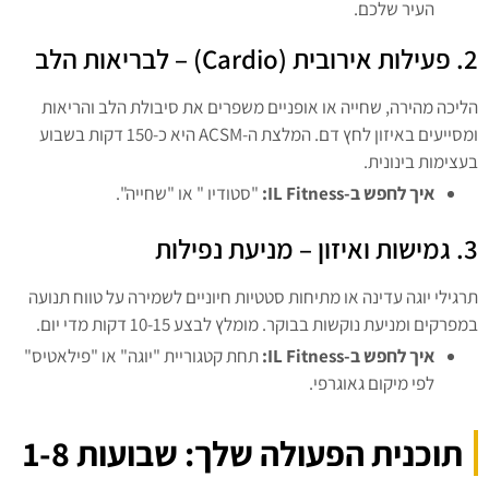
העיר שלכם.
2. פעילות אירובית (Cardio) – לבריאות הלב
הליכה מהירה, שחייה או אופניים משפרים את סיבולת הלב והריאות
ומסייעים באיזון לחץ דם. המלצת ה-ACSM היא כ-150 דקות בשבוע
בעצימות בינונית.
איך לחפש ב
-IL Fitness:
"סטודיו " או "שחייה".
3. גמישות ואיזון – מניעת נפילות
תרגילי יוגה עדינה או מתיחות סטטיות חיוניים לשמירה על טווח תנועה
במפרקים ומניעת נוקשות בבוקר. מומלץ לבצע 10-15 דקות מדי יום.
איך לחפש ב
-IL Fitness:
תחת קטגוריית "יוגה" או "פילאטיס"
לפי מיקום גאוגרפי.
תוכנית הפעולה שלך: שבועות 1-8