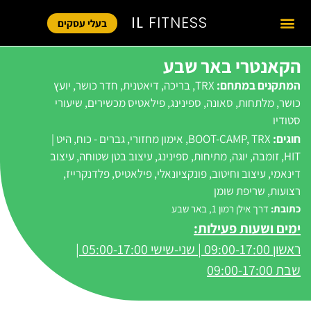
IL
FITNESS
בעלי עסקים
הקאנטרי באר שבע
המתקנים במתחם:
TRX
,
בריכה
,
דיאטנית
,
חדר כושר
,
יועץ
כושר
,
מלתחות
,
סאונה
,
ספינינג
,
פילאטיס מכשירים
,
שיעורי
סטודיו
חוגים:
TRX
,
BOOT-CAMP
,
אימון מחזורי
,
גברים - כוח
,
היט |
HIT
,
זומבה
,
יוגה
,
מתיחות
,
ספינינג
,
עיצוב בטן שטוחה
,
עיצוב
דינאמי
,
עיצוב וחיטוב
,
פונקציונאלי
,
פילאטיס
,
פלדנקרייז
,
רצועות
,
שריפת שומן
כתובת:
דרך אילן רמון 1, באר שבע
ימים ושעות פעילות:
ראשון
09:00-17:00 | שני-שישי 05:00-17:00 |
שבת 09:00-17:00