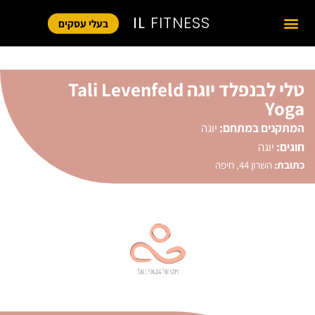
IL
FITNESS
בעלי עסקים
טלי לבנפלד יוגה Tali Levenfeld
Yoga
המתקנים במתחם:
יוגה
חוגים:
יוגה
כתובת:
השרון 44, חיפה