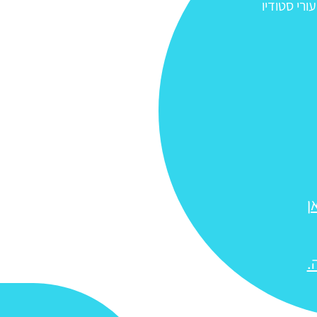
ורי סטודיו
ן
.