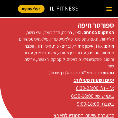
IL
FITNESS
בעלי עסקים
ספורטר חיפה
המתקנים במתחם:
TRX
,
בריכה
,
חדר כושר
,
יועץ כושר
,
מלתחות
,
סאונה
,
ספינינג
,
פילאטיס מזרן
,
פילאטיס מכשירים
חוגים:
TRX
,
אימון מחזורי
,
גברים - כוח
,
היט | HIT
,
זומבה
,
מתיחות
,
ספינינג
,
עיצוב בטן שטוחה
,
עיצוב דינאמי
,
עיצוב
וחיטוב
,
פונקציונאלי
,
פילאטיס
,
קיקבוקס
,
רצועות
,
שריפת
שומן
כתובת:
שד' הנשיא 107 חיפה (מלון דן פנורמה)
ימים ושעות פעילות:
א' – ה': 6:30-23:00
בימי שישי: 6:30-18:00
בשבת: 9:00-18:00
למערכת שיעורי הסטודיו לחץ כאן