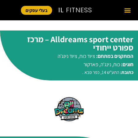
IL
FITNESS
בעלי עסקים
Alldreams sport center – מרכז
ספורט ייחודי
המתקנים במתחם:
ציוד כוח
,
ציוד נינג'ה
חוגים:
כוח
,
נינג'ה
,
פארקור
כתובת:
התע"ש 14, כפר סבא .