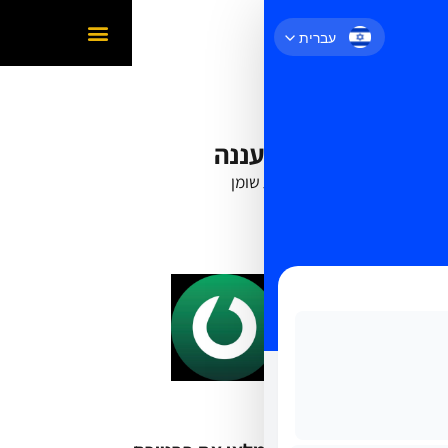
עברית
Aurum Israel רעננה
חוגים:
עיצוב וחיטוב
,
שריפת שומן
כתובת:
זרחין 10, רעננה