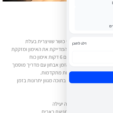
ים
אודות
Aurum, רשת מכוני כושר שוויצרית בעלת
דלג לתוכן
טכנולוגיה ייחודית, המדייקת את האימון ומזקקת
אותו ל-20 דקות בהם 6 דקות אימון כוח
אינטנסיבי ובשאר הזמן אבחון עם מדריך מוסמך
באמצעות טכנולוגיות מתקדמות.
טכנולוגיה זו מכילה בתוכה מגוון יתרונות בזמן
אימון קצר:
1. שריפת שומנים
2. בניית שריר בצורה יעילה
3. חיזוק שרירי גב ומניעת כאבים