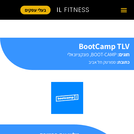
IL
FITNESS
בעלי עסקים
BootCamp TLV
חוגים:
BOOT-CAMP
,
פונקציונאלי
כתובת:
ספורטק תל אביב