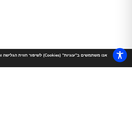
אנו משתמשים ב"עוגיות" (Cookies
אודות
ברוכה הבאה לסטודיו בוטיק ומרכז הכושר והתזונה
E
אנחנו שמחים מאוד שפנית אלינו ?
בCOACH ME אנו מתמחים באימוני כוח איכותיים ו
תוכלי ליצור שינוי אמיתי ולהגיע אל גוף החלומות שלך 