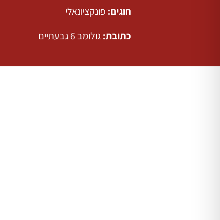
חוגים:
פונקציונאלי
כתובת:
גולומב 6 גבעתיים