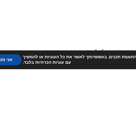
) לשיפור חווית הגלישה והתאמת תכנים. באפשרותך לאשר את כל העוגיות או להמשיך
אני מס
עם עוגיות הכרחיות בלבד.
COACH M
עצימים שבעזרתם
במהרה ?