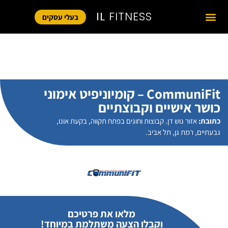
IL
FITNESS
בעלי עסקים
CommuniFit – קומיוניפיט אימוני
כושר אישיים וקבוצתיים
כתובת:
אזור גוש דן. קבוצות וחוגים בפתח תקווה, בקעת אונו,
גבעתיים, רמת גן, תל אביב.
מלאו את פרטיכם
וקבלו הצעה משתלמת במיוחד!