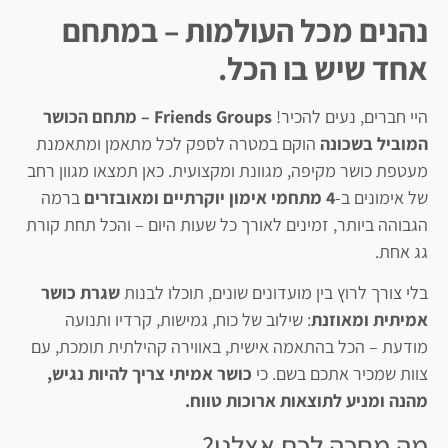
נהנים מכל העולמות – במתחם
אחד שיש בו הכל.
היי חברים, נעים להכיר!
Friends Groups – מתחם הכושר
המוביל בשכונה
הוקם במטרה לספק לכל מתאמן ומתאמנת
מעטפת כושר מקיפה, מגוונת ומקצועית. כאן תמצאו מגוון רחב
של אימונים ב-
4 מתחמי אימון יוקרתיים ומאובזרים
ברמה
הגבוהה ביותר, זמינים לאורך כל שעות היום – והכל תחת קורת
גג אחת.
בלי צורך לרוץ בין מועדונים שונים, תוכלו לבנות
שגרת כושר
אמיתית ומאוזנת
: שילוב של כוח, גמישות, קרדיו ותנועה
מודעת – הכל בהתאמה אישית, באווירה קהילתית תומכת, עם
צוות שמכיר אתכם בשם. כי
כושר אמיתי צריך להיות נגיש,
מהנה ומניע לתוצאות ארוכות טווח.
מה מחכה לכם אצלנו?