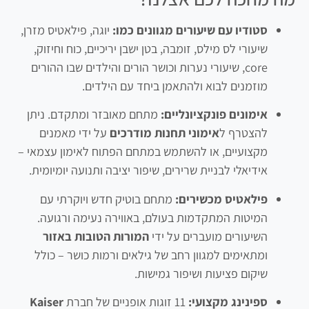
סטודיו עם שיעורים מגוונים כמו:
יוגה, פילאטיס מזרן,
שיעורי לס מילס, זומבה, בטן ישבן יריכיים, כוח וחיזוק,
core, שיעורי נערות וכושר הורים והילדים שבו ההורים
מוזמנים לבוא ולהתאמן ביחד עם הילדים.
אימונים פונקציונליים:
מתחם מאובזר ומתקדם. ניתן
להצטרף ל
אימוני תחנות מודרכים
על ידי מאמנים
מקצועיים, או להשתמש במתחם הפתוח לאימון עצמאי –
אידיאלי לבניית שרירים, שיפור יציבה ותנועה יומיומית.
פילאטיס מכשירים:
מתחם בוטיק חדש ויוקרתי עם
המיטות המתקדמות בעולם, באווירה נעימה ורגועה.
השיעורים מועברים על ידי
המורות הטובות באזור
ומתאימים למגוון רחב של גילאים ורמות כושר – כולל
שיקום פציעות ושיפור גמישות.
ספינינג מקצועי:
11 זוגות אופניים של חברת
Kaiser