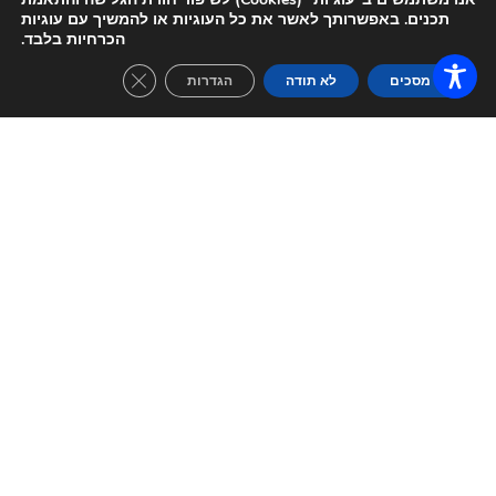
מוזמני
תכנים. באפשרותך לאשר את כל העוגיות או להמשיך עם עוגיות
הכרחיות בלבד.
GDPR Cookie Banner
אני מסכים
לא תודה
הגדרות
מאמנת
מה מספרים עלינו
שחר
מ






אין על נועה ועל הפילאטיס הקלאסי והטוב
אני מאוד 
משנה כמה 
נהנת, יש ג