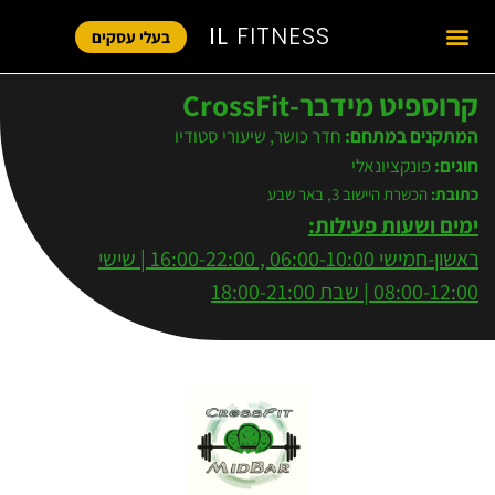
IL
FITNESS
בעלי עסקים
קרוספיט מידבר-CrossFit
המתקנים במתחם:
חדר כושר
,
שיעורי סטודיו
חוגים:
פונקציונאלי
כתובת:
הכשרת היישוב 3, באר שבע
ימים ושעות פעילות:
ראשון-
חמישי 06:00-10:00 , 16:00-22:00 | שישי
08:00-12:00 | שבת 18:00-21:00