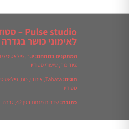
Pulse studio – ס
לאימוני כושר בגדרה
המתקנים במתחם:
יוגה
,
פילאטיס מזר
ציוד כוח
,
שיעורי סטודיו
חוגים:
Tabata
,
אירובי
,
כוח
,
פילאטיס 
סטודיו
כתובת:
שדרות מנחם בגין 42, גדרה