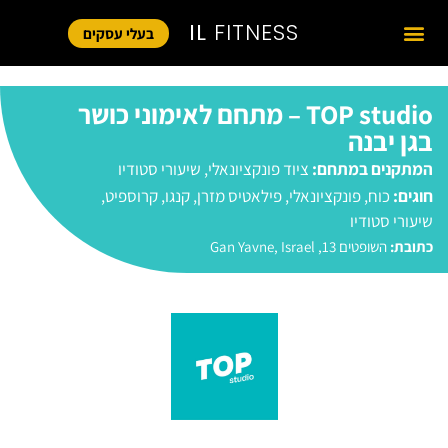
IL
FITNESS
בעלי עסקים
TOP studio – מתחם לאימוני כושר
בגן יבנה
המתקנים במתחם:
ציוד פונקציונאלי
,
שיעורי סטודיו
חוגים:
כוח
,
פונקציונאלי
,
פילאטיס מזרן
,
קנגו
,
קרוספיט
,
שיעורי סטודיו
כתובת:
השופטים 13, Gan Yavne, Israel