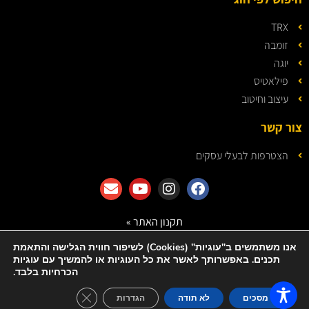
TRX
זומבה
יוגה
פילאטיס
עיצוב וחיטוב
צור קשר
הצטרפות לבעלי עסקים
תקנון האתר »
מדיניות הפרטיות »
אנו משתמשים ב"עוגיות" (Cookies) לשיפור חווית הגלישה והתאמת
תכנים. באפשרותך לאשר את כל העוגיות או להמשיך עם עוגיות
הכרחיות בלבד.
© כל הזכויות שמורות ל- IL FITNESS
GDPR Cookie Banner
בנייה ועיצוב האתר: LOPI - שיווק דיגיטלי
אני מסכים
לא תודה
הגדרות