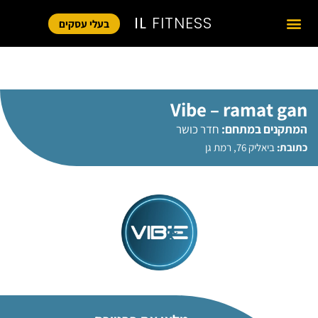
IL
FITNESS
בעלי עסקים
Vibe – ramat gan
המתקנים במתחם:
חדר כושר
כתובת:
ביאליק 76, רמת גן